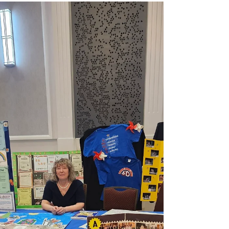
wyjątkowym i pełnym wzruszeń wydarzeniem. W
tej szczególnej chwili towarzyszyli nam
absolwenci ( bierzacego i ubiegłego roku
szkolnego), ich rodzice, grono pedagogiczne
oraz przedstawiciele komitetu rodzicielskiego,
tworząc atmosferę jedności i wspólnoty. Podczas
uroczystości nasi absolwenci w pięknych i
pełnych wdzięczności słowach podziękowali
swojej wychowawczyni, pani Violi Stryjs