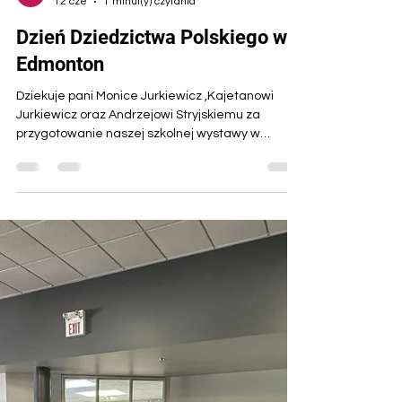
artvizz77
12 cze
1 minut(y) czytania
Dzień Dziedzictwa Polskiego w
Edmonton
Dziekuje pani Monice Jurkiewicz ,Kajetanowi
Jurkiewicz oraz Andrzejowi Stryjskiemu za
przygotowanie naszej szkolnej wystawy w
sobotnie popoludnie . Bardzo dziekuje Ewie
Czapinskiej oraz Julianowi Kotowicz ,za ich
obecnosc w niedziele oraz godne
reprezentowanie Szkoły im.H.Sienkiewicza .