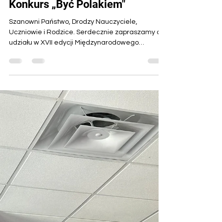
artvizz77
30 sty
1 minut(y) czytania
Konkurs „Być Polakiem"
Szanowni Państwo, Drodzy Nauczyciele,
Uczniowie i Rodzice. Serdecznie zapraszamy do
udziału w XVII edycji Międzynarodowego
Konkursu „Być Polakiem", skierowanego do
młodych Polaków, uczących się języka polskiego
poza granicami kraju. Z radością informujemy, że
pierwsze prace już napłynęły a wielu z Was nadal
intensywnie pracuje nad tematami
konkursowymi. Gratulujemy wszystkim
zaangażowania i determinacji! Jeśli jeszcze się
wahacie, serdecznie zachęcamy do udziału.
Przypominamy