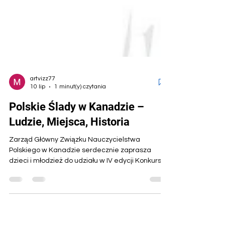
artvizz77
10 lip
1 minut(y) czytania
Polskie Ślady w Kanadzie –
Ludzie, Miejsca, Historia
Zarząd Główny Związku Nauczycielstwa
Polskiego w Kanadzie serdecznie zaprasza
dzieci i młodzież do udziału w IV edycji Konkursu
„Polskie Ślady w Kanadzie – Ludzie, Miejsca,
Historia” Konkurs odbywa się pod Honorowym
Patronatem Funduszu Wieczystego Milenium
Polski Chrześcijańskiej w Kanadzie. Wakacje to