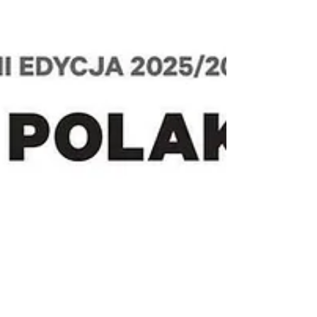
doskonały czas na odkrywanie polskich śladów w
Kanadzie! Zachęcamy młodych uczestników do
odnalezienia miejsca, poznania wyjątkowej
osoby lub odkrycia historii związanej z Po