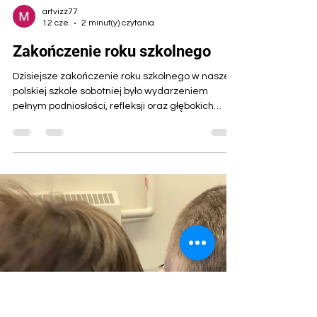
artvizz77
12 cze
2 minut(y) czytania
Zakończenie roku szkolnego
Dzisiejsze zakończenie roku szkolnego w naszej
polskiej szkole sobotniej było wydarzeniem
pełnym podniosłości, refleksji oraz głębokich
emocji. Był to czas podsumowań, wdzięczności i
wspólnego świętowania osiągnięć całej
społeczności szkolnej, a jednocześnie moment
szczególny – naznaczony pamięcią i zmianą. Z
najwyższym szacunkiem i wzruszeniem
oddaliśmy hołd śp. Pani Dyrektor Krystynie