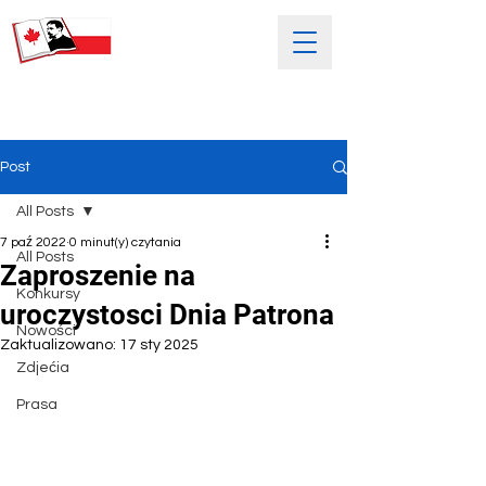
SOBOTNIA POLSKA SZKOŁA
IM. HENRYKA SIENKIEWICZA
Post
All Posts
7 paź 2022
0 minut(y) czytania
All Posts
Zaproszenie na
Konkursy
uroczystosci Dnia Patrona
Nowości
Zaktualizowano:
17 sty 2025
Zdjećia
Prasa