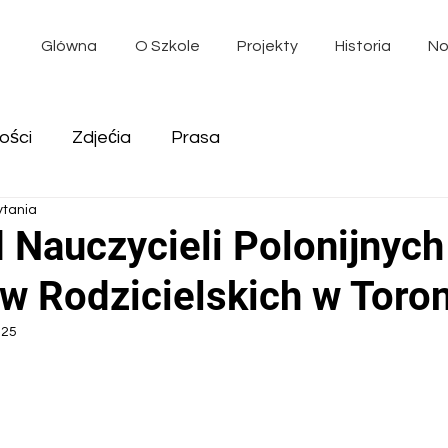
Glówna
O Szkole
Projekty
Historia
No
ości
Zdjećia
Prasa
ytania
 Nauczycieli Polonijnych 
w Rodzicielskich w Toro
025