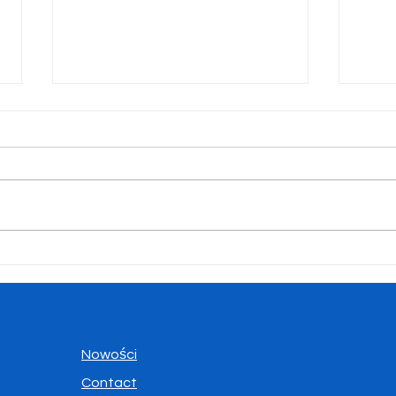
Konkurs „Być Polakiem"
Uroc
abso
Nowości
Contact