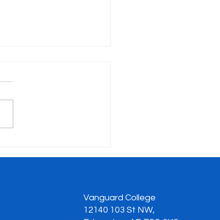
zyste pożegnanie
lwentów klasy 12
Vanguard College
12140 103 St NW,