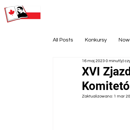
SOBOTNIA POLSKA SZKOŁA
IM. HENRYKA SIENKIEWICZA
All Posts
Konkursy
Now
16 maj 2023
0 minut(y) cz
XVI Zjazd
Komitetó
Zaktualizowano:
1 mar 2