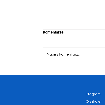
Komentarze
Napisz komentarz...
Polskie Ślady w Kanadzie –
Ludzie, Miejsca, Historia
Program
O szkole