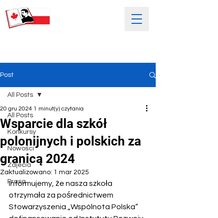
SOBOTNIA POLSKA SZKOŁA
IM. HENRYKA SIENKIEWICZA
Post
All Posts
20 gru 2024
1 minut(y) czytania
All Posts
Wsparcie dla szkół
Konkursy
polonijnych i polskich za
Nowości
granicą 2024
Zdjećia
Zaktualizowano:
1 mar 2025
Prasa
Informujemy, że nasza szkoła 
otrzymała za pośrednictwem 
Stowarzyszenia „Wspólnota Polska” 