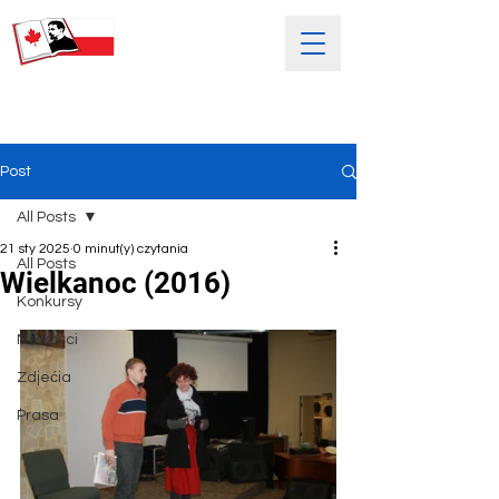
SOBOTNIA POLSKA SZKOŁA
IM. HENRYKA SIENKIEWICZA
Post
All Posts
21 sty 2025
0 minut(y) czytania
All Posts
Wielkanoc (2016)
Konkursy
Nowości
Zdjećia
Prasa