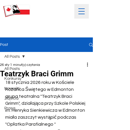
SOBOTNIA POLSKA SZKOŁA
IM. HENRYKA SIENKIEWICZA
Post
All Posts
26 sty
1 minut(y) czytania
All Posts
Teatrzyk Braci Grimm
Konkursy
18 stycznia 2026 roku w Kościele 
Nowości
Różańca Świętego w Edmonton 
grupa teatralna "Teatrzyk Braci 
Zdjećia
Grimm", działająca przy Szkole Polskiej 
Prasa
im. Henryka Sienkiewicza w Edmonton 
miała zaszczyt wystąpić podczas 
"Opłatka Parafialnego " 