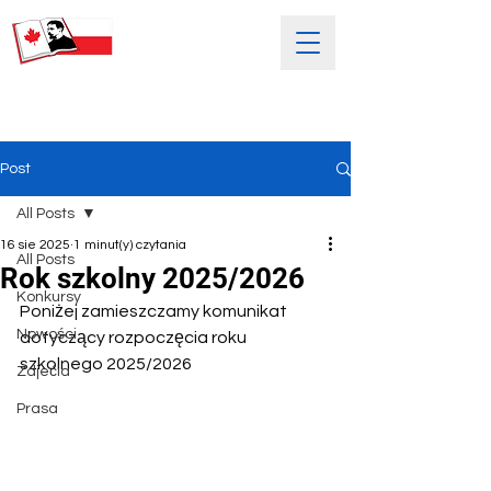
SOBOTNIA POLSKA SZKOŁA
IM. HENRYKA SIENKIEWICZA
Post
All Posts
16 sie 2025
1 minut(y) czytania
All Posts
Rok szkolny 2025/2026
Konkursy
Poniżej zamieszczamy komunikat 
Nowości
dotyczący rozpoczęcia roku 
szkolnego 2025/2026
Zdjećia
Prasa