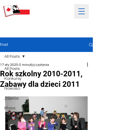
SOBOTNIA POLSKA SZKOŁA
IM. HENRYKA SIENKIEWICZA
Post
All Posts
17 sty 2025
0 minut(y) czytania
All Posts
Rok szkolny 2010-2011,
Konkursy
Zabawy dla dzieci 2011
Nowości
Zdjećia
Prasa