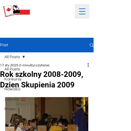
SOBOTNIA POLSKA SZKOŁA
IM. HENRYKA SIENKIEWICZA
Post
All Posts
17 sty 2025
0 minut(y) czytania
All Posts
Rok szkolny 2008-2009,
Konkursy
Dzien Skupienia 2009
Nowości
Zdjećia
Prasa