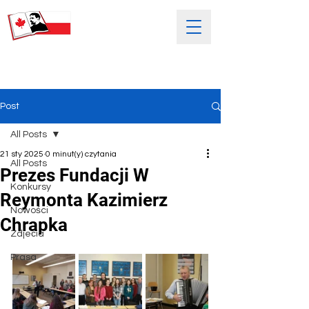
SOBOTNIA POLSKA SZKOŁA
IM. HENRYKA SIENKIEWICZA
Post
All Posts
21 sty 2025
0 minut(y) czytania
All Posts
Prezes Fundacji W
Konkursy
Reymonta Kazimierz
Nowości
Chrapka
Zdjećia
Prasa