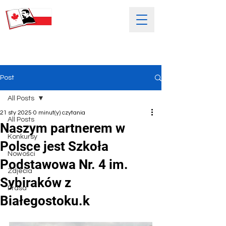
SOBOTNIA POLSKA SZKOŁA
IM. HENRYKA SIENKIEWICZA
Post
All Posts
21 sty 2025
0 minut(y) czytania
All Posts
Naszym partnerem w
Konkursy
Polsce jest Szkoła
Nowości
Podstawowa Nr. 4 im.
Zdjećia
Sybiraków z
Prasa
Białegostoku.k