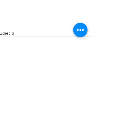
Zdjećia
Zobacz wszystkie
Ostatnie posty