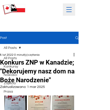
SOBOTNIA POLSKA SZKOŁA
IM. HENRYKA SIENKIEWICZA
Post
All Posts
8 lut 2022
0 minut(y) czytania
All Posts
Konkurs ZNP w Kanadzie;
Konkursy
"Dekorujemy nasz dom na
Nowości
Boże Narodzenie"
Zdjećia
Zaktualizowano:
1 mar 2025
Prasa