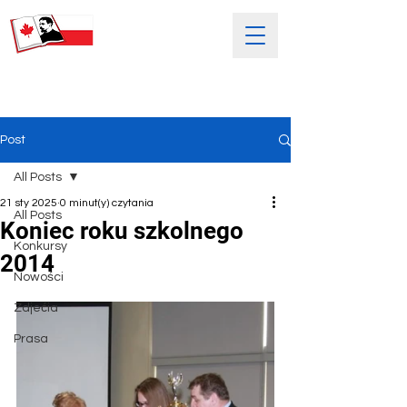
SOBOTNIA POLSKA SZKOŁA
IM. HENRYKA SIENKIEWICZA
Post
All Posts
21 sty 2025
0 minut(y) czytania
All Posts
Koniec roku szkolnego
Konkursy
2014
Nowości
Zdjećia
Prasa