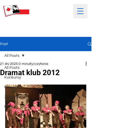
SOBOTNIA POLSKA SZKOŁA
IM. HENRYKA SIENKIEWICZA
Post
All Posts
21 sty 2025
0 minut(y) czytania
All Posts
Dramat klub 2012
Konkursy
Nowości
Zdjećia
Prasa