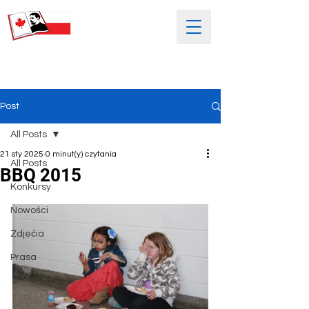
SOBOTNIA POLSKA SZKOŁA
IM. HENRYKA SIENKIEWICZA
Post
All Posts
21 sty 2025
0 minut(y) czytania
All Posts
BBQ 2015
Konkursy
Nowości
Zdjećia
Prasa