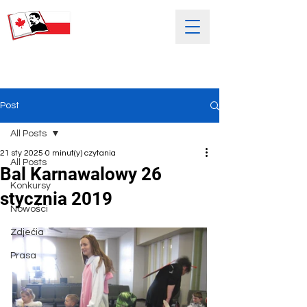
SOBOTNIA POLSKA SZKOŁA
IM. HENRYKA SIENKIEWICZA
Post
All Posts
21 sty 2025
0 minut(y) czytania
All Posts
Bal Karnawalowy 26
Konkursy
stycznia 2019
Nowości
Zdjećia
Prasa