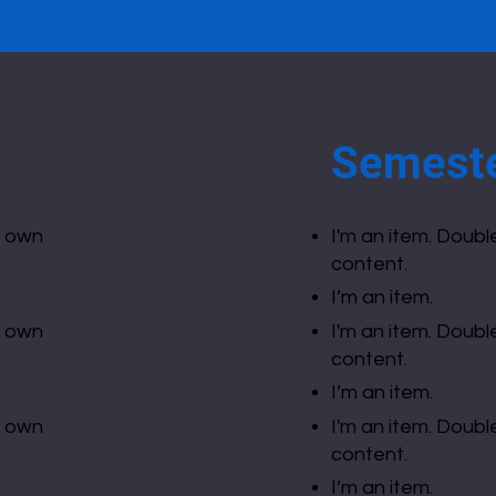
Semeste
r own
I'm an item. Doubl
content.
I’m an item.
r own
I'm an item. Doubl
content.
I’m an item.
r own
I'm an item. Doubl
content.
I’m an item.