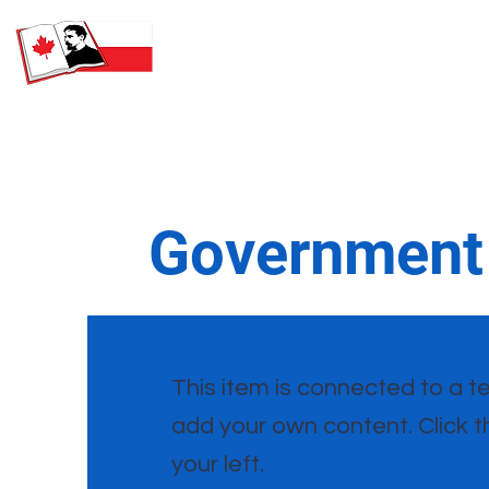
SOBOTNIA POLSKA SZKOŁA
IM. HENRYKA SIENKIEWICZA
Government
This item is connected to a tex
add your own content. Click 
your left.