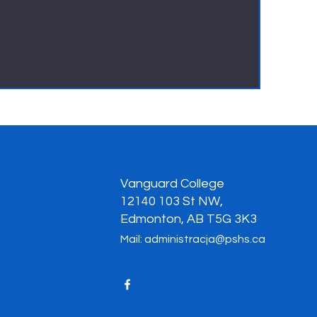
Vanguard College
12140 103 St NW,
Edmonton, AB T5G 3K3
Mail:
administracja@pshs.ca