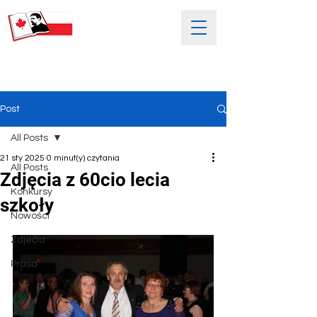
SOBOTNIA POLSKA SZKOŁA
IM. HENRYKA SIENKIEWICZA
Post
All Posts
21 sty 2025
0 minut(y) czytania
All Posts
Zdjęcia z 60cio lecia
Konkursy
szkoły
Nowości
Zdjećia
Prasa