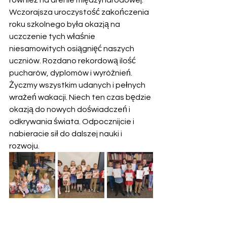
również na arenie międzynarodowej. 
Wczorajsza uroczystość zakończenia 
roku szkolnego była okazją na 
uczczenie tych właśnie 
niesamowitych osiągnięć naszych 
uczniów. Rozdano rekordową ilość 
pucharów, dyplomów i wyróżnień.
Życzmy wszystkim udanych i pełnych 
wrażeń wakacji. Niech ten czas będzie 
okazją do nowych doświadczeń i 
odkrywania świata. Odpocznijcie i 
nabieracie sił do dalszej nauki i 
rozwoju.