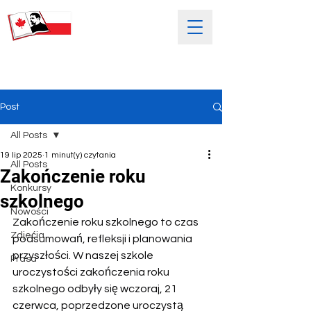
SOBOTNIA POLSKA SZKOŁA
IM. HENRYKA SIENKIEWICZA
Post
All Posts
19 lip 2025
1 minut(y) czytania
All Posts
Zakończenie roku
Konkursy
szkolnego
Nowości
Zakończenie roku szkolnego to czas 
Zdjećia
podsumowań, refleksji i planowania 
przyszłości. W naszej szkole 
Prasa
uroczystości zakończenia roku 
szkolnego odbyły się wczoraj, 21 
czerwca, poprzedzone uroczystą 