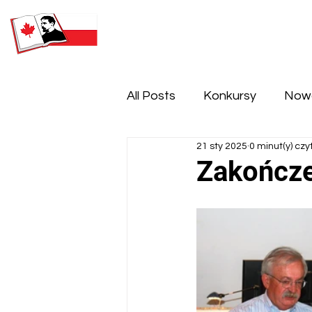
SOBOTNIA POLSKA SZKOŁA
IM. HENRYKA SIENKIEWICZA
All Posts
Konkursy
Now
21 sty 2025
0 minut(y) czy
Zakończe