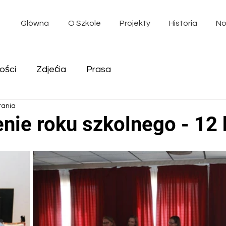
Glówna
O Szkole
Projekty
Historia
No
ości
Zdjećia
Prasa
tania
nie roku szkolnego - 12 