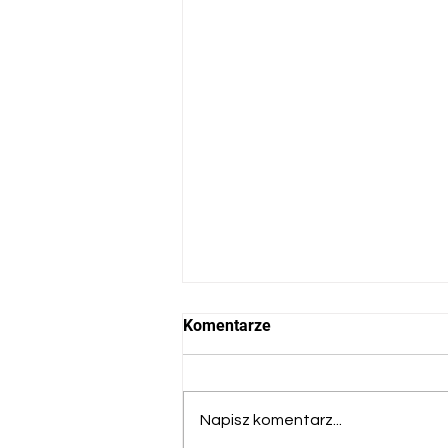
Komentarze
Napisz komentarz...
Dzień Matki i Ojca