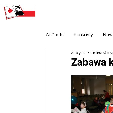
SOBOTNIA POLSKA SZKOŁA
IM. HENRYKA SIENKIEWICZA
All Posts
Konkursy
Now
21 sty 2025
0 minut(y) czy
Zabawa k