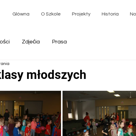
Glówna
O Szkole
Projekty
Historia
No
ości
Zdjećia
Prasa
tania
lasy młodszych