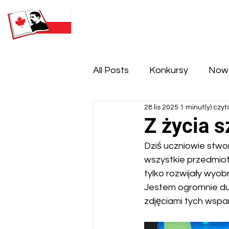
SOBOTNIA POLSKA SZKOŁA
IM. HENRYKA SIENKIEWICZA
All Posts
Konkursy
Now
28 lis 2025
1 minut(y) czyt
Z życia s
Dziś uczniowie stwor
wszystkie przedmiot
tylko rozwijały wyo
Jestem ogromnie dum
zdjęciami tych wspa