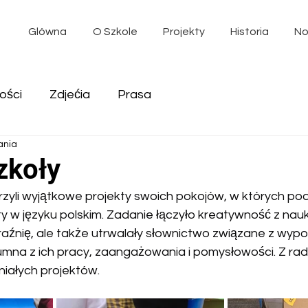
Glówna
O Szkole
Projekty
Historia
No
ości
Zdjećia
Prasa
ania
zkoły
zyli wyjątkowe projekty swoich pokojów, w których podp
y w języku polskim. Zadanie łączyło kreatywność z nauk
braźnię, ale także utrwalały słownictwo związane z wyp
na z ich pracy, zaangażowania i pomysłowości. Z radoś
niałych projektów.