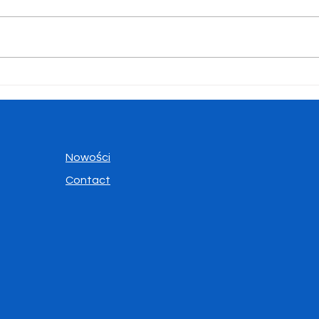
Konkurs „Być Polakiem"
Uroc
abso
Nowości
Contact