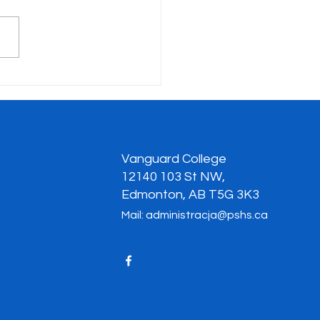
zyste pożegnanie
lwentów klasy 12
Vanguard College
12140 103 St NW,
Edmonton, AB T5G 3K3
Mail:
administracja@pshs.ca