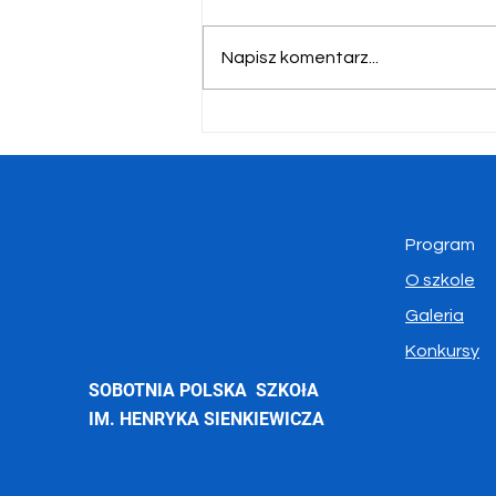
Napisz komentarz...
Polskie Ślady w Kanadzie –
Ludzie, Miejsca, Historia
Program
O szkole
Galeria
Konkursy
SOBOTNIA POLSKA SZKOłA
IM. HENRYKA SIENKIEWICZA