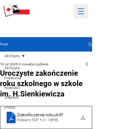
SOBOTNIA POLSKA SZKOŁA
IM. HENRYKA SIENKIEWICZA
Post
All Posts
10 lut 2025
0 minut(y) czytania
All Posts
Uroczyste zakończenie
Konkursy
roku szkolnego w szkole
Nowości
im. H.Sienkiewicza
Zdjećia
Prasa
.pdf
Zakończenie roku
Pobierz PDF • 21.18MB