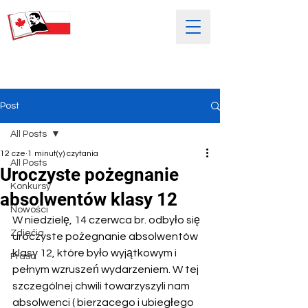
SOBOTNIA POLSKA SZKOŁA
IM. HENRYKA SIENKIEWICZA
Post
All Posts
12 cze
1 minut(y) czytania
All Posts
Uroczyste pożegnanie
Konkursy
absolwentów klasy 12
Nowości
W niedzielę, 14 czerwca br. odbyło się 
Zdjećia
uroczyste pożegnanie absolwentów 
klasy 12, które było wyjątkowym i 
Prasa
pełnym wzruszeń wydarzeniem. W tej 
szczególnej chwili towarzyszyli nam 
absolwenci ( bierzacego i ubiegłego 