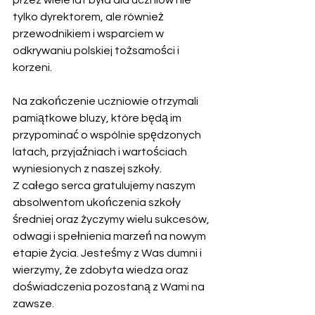
przez wiele lat była dla uczniów nie 
tylko dyrektorem, ale również 
przewodnikiem i wsparciem w 
odkrywaniu polskiej tożsamości i 
korzeni.
Na zakończenie uczniowie otrzymali 
pamiątkowe bluzy, które będą im 
przypominać o wspólnie spędzonych 
latach, przyjaźniach i wartościach 
wyniesionych z naszej szkoły.
Z całego serca gratulujemy naszym 
absolwentom ukończenia szkoły 
średniej oraz życzymy wielu sukcesów, 
odwagi i spełnienia marzeń na nowym 
etapie życia. Jesteśmy z Was dumni i 
wierzymy, że zdobyta wiedza oraz 
doświadczenia pozostaną z Wami na 
zawsze.