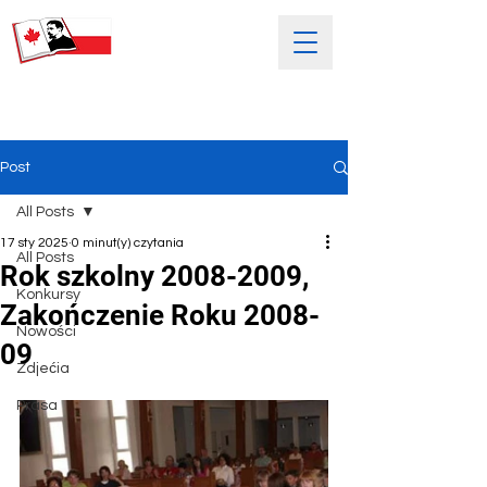
SOBOTNIA POLSKA SZKOŁA
IM. HENRYKA SIENKIEWICZA
Post
All Posts
17 sty 2025
0 minut(y) czytania
All Posts
Rok szkolny 2008-2009,
Konkursy
Zakończenie Roku 2008-
Nowości
09
Zdjećia
Prasa