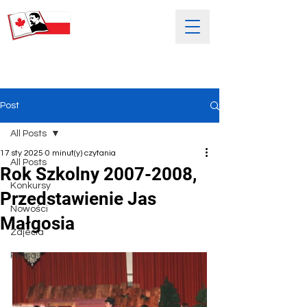
SOBOTNIA POLSKA SZKOŁA
IM. HENRYKA SIENKIEWICZA
Post
All Posts
17 sty 2025
0 minut(y) czytania
All Posts
Rok Szkolny 2007-2008,
Konkursy
Przedstawienie Jas
Nowości
Małgosia
Zdjećia
Prasa