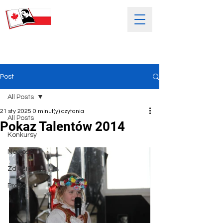
SOBOTNIA POLSKA SZKOŁA
IM. HENRYKA SIENKIEWICZA
Post
All Posts
21 sty 2025
0 minut(y) czytania
All Posts
Pokaz Talentów 2014
Konkursy
Nowości
Zdjećia
Prasa