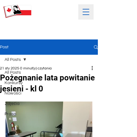
SOBOTNIA POLSKA SZKOŁA
IM. HENRYKA SIENKIEWICZA
Post
All Posts
21 sty 2025
0 minut(y) czytania
All Posts
Pożegnanie lata powitanie
Konkursy
jesieni - kl 0
Nowości
Zdjećia
Prasa