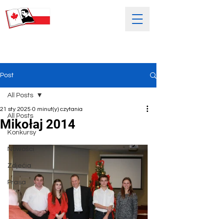
SOBOTNIA POLSKA SZKOŁA
IM. HENRYKA SIENKIEWICZA
Post
All Posts
21 sty 2025
0 minut(y) czytania
All Posts
Mikołaj 2014
Konkursy
Nowości
Zdjećia
Prasa