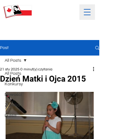
SOBOTNIA POLSKA SZKOŁA
IM. HENRYKA SIENKIEWICZA
Post
All Posts
21 sty 2025
0 minut(y) czytania
All Posts
Dzień Matki i Ojca 2015
Konkursy
Nowości
Zdjećia
Prasa