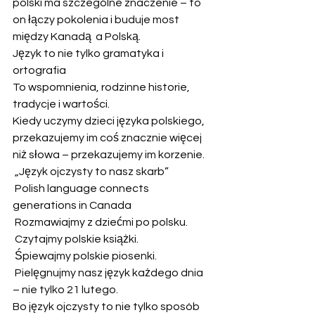
polski ma szczególne znaczenie – to 
on łączy pokolenia i buduje most 
między Kanadą  a Polską.
Język to nie tylko gramatyka i 
ortografia
To wspomnienia, rodzinne historie, 
tradycje i wartości.
Kiedy uczymy dzieci języka polskiego, 
przekazujemy im coś znacznie więcej 
niż słowa – przekazujemy im korzenie.
 „Język ojczysty to nasz skarb”
 Polish language connects 
generations in Canada
 Rozmawiajmy z dziećmi po polsku.
 Czytajmy polskie książki.
 Śpiewajmy polskie piosenki.
 Pielęgnujmy nasz język każdego dnia 
– nie tylko 21 lutego.
Bo język ojczysty to nie tylko sposób 