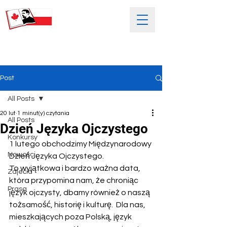
SOBOTNIA POLSKA SZKOŁA
IM. HENRYKA SIENKIEWICZA
Post
All Posts
20 lut
1 minut(y) czytania
All Posts
Dzień Języka Ojczystego
Konkursy
1 lutego obchodzimy Międzynarodowy 
Nowości
Dzień Języka Ojczystego.
To wyjątkowa i bardzo ważna data, 
Zdjećia
która przypomina nam, że chroniąc 
Prasa
język ojczysty, dbamy również o naszą 
tożsamość, historię i kulturę.  Dla nas, 
mieszkających poza Polską, język 