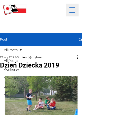
SOBOTNIA POLSKA SZKOŁA
IM. HENRYKA SIENKIEWICZA
Post
All Posts
21 sty 2025
0 minut(y) czytania
All Posts
Dzień Dziecka 2019
Konkursy
Nowości
Zdjećia
Prasa