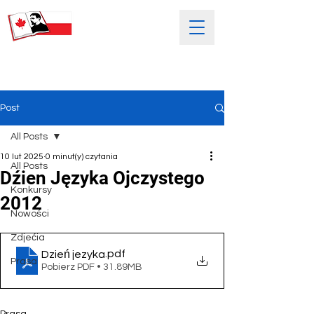
SOBOTNIA POLSKA SZKOŁA
IM. HENRYKA SIENKIEWICZA
Post
All Posts
10 lut 2025
0 minut(y) czytania
All Posts
Dźien Języka Ojczystego
Konkursy
2012
Nowości
Zdjećia
.pdf
Dzień jezyka
Prasa
Pobierz PDF • 31.89MB