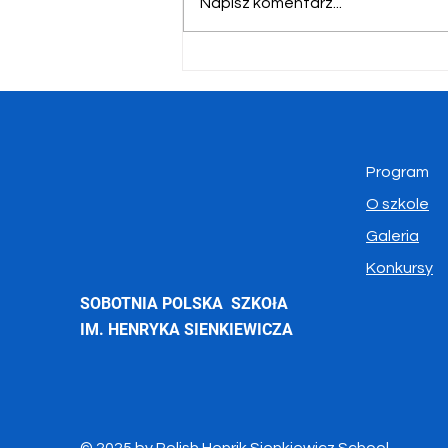
Napisz komentarz...
Polskie Ślady w Kanadzie –
Ludzie, Miejsca, Historia
Program
O szkole
Galeria
Konkursy
SOBOTNIA POLSKA SZKOłA
IM. HENRYKA SIENKIEWICZA