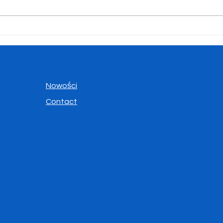
Konkurs „Być Polakiem"
Uroc
abso
Nowości
Contact