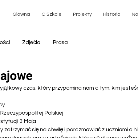
Glówna
O Szkole
Projekty
Historia
No
ości
Zdjećia
Prasa
majowe
jątkowy czas, który przypomina nam o tym, kim jesteśm
cy
 Rzeczypospolitej Polskiej
stytucji 3 Maja
 zatrzymać się na chwilę i porozmawiać z uczniami o hist
narodowych oraz wartościach, które są dla nas ważne