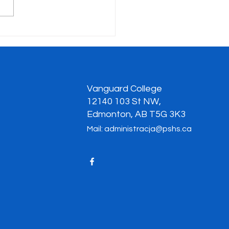
zyste pożegnanie
lwentów klasy 12
Vanguard College
12140 103 St NW,
Edmonton, AB T5G 3K3
Mail:
administracja@pshs.ca