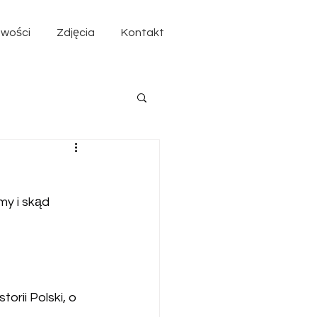
wości
Zdjęcia
Kontakt
y i skąd 
orii Polski, o 
.