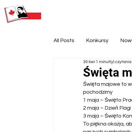
SOBOTNIA POLSKA SZKOŁA
IM. HENRYKA SIENKIEWICZA
All Posts
Konkursy
Now
30 kwi
1 minut(y) czytania
Święta 
Święta majowe to wy
pochodzimy
1 maja – Święto Pra
2 maja – Dzień Flagi
3 maja – Święto Kon
To piękna okazja, aby
naszych symbolach 